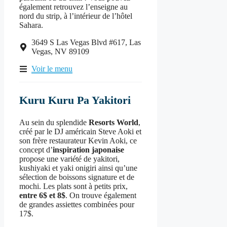
également retrouvez l’enseigne au
nord du strip, à l’intérieur de l’hôtel
Sahara.
3649 S Las Vegas Blvd #617, Las
Vegas, NV 89109
Voir le menu
Kuru Kuru Pa Yakitori
Au sein du splendide
Resorts World
,
créé par le DJ américain Steve Aoki et
son frère restaurateur Kevin Aoki, ce
concept d’
inspiration japonaise
propose une variété de yakitori,
kushiyaki et yaki onigiri ainsi qu’une
sélection de boissons signature et de
mochi. Les plats sont à petits prix,
entre 6$ et 8$
. On trouve également
de grandes assiettes combinées pour
17$.