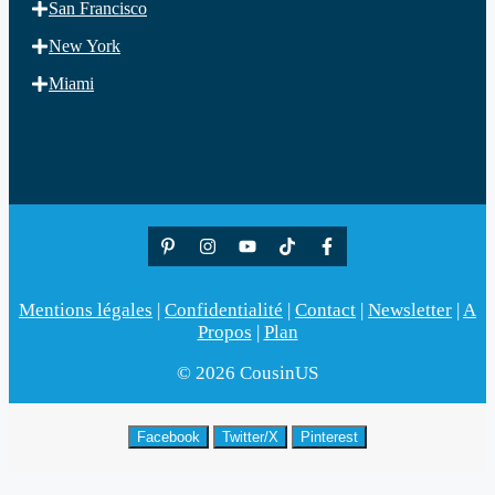
San Francisco
New York
Miami
Mentions légales
|
Confidentialité
|
Contact
|
Newsletter
|
A
Propos
|
Plan
© 2026 CousinUS
Facebook
Twitter/X
Pinterest