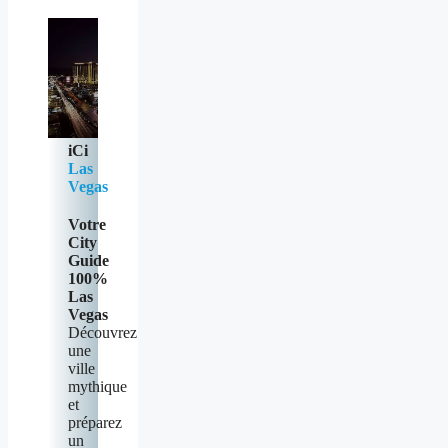
iCi
Las
Vegas
Votre
City
Guide
100%
Las
Vegas
Découvrez
une
ville
mythique
et
préparez
un