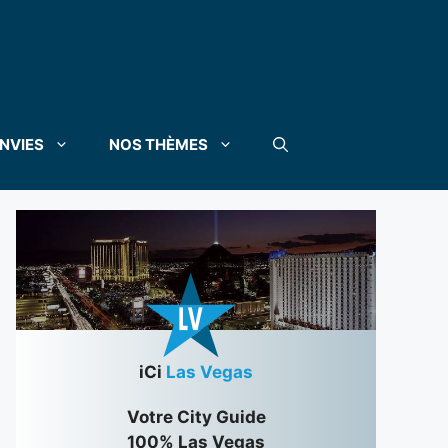
NVIES
NOS THÈMES
iCi
Las Vegas
Votre City Guide
100% Las Vegas