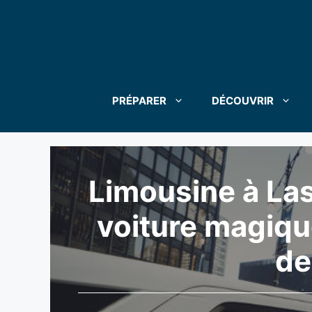
Aller
au
contenu
PRÉPARER
DÉCOUVRIR
Limousine à La
voiture magiq
de