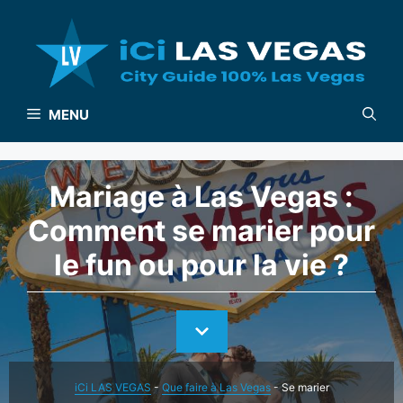
Aller
au
contenu
MENU
Mariage à Las Vegas :
Comment se marier pour
le fun ou pour la vie ?
iCi LAS VEGAS
-
Que faire à Las Vegas
-
Se marier