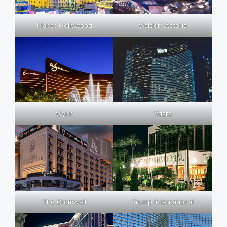
Planet Hollywood
Waldorf Astoria
Wynn
Vdara
The Cromwell
Trump International