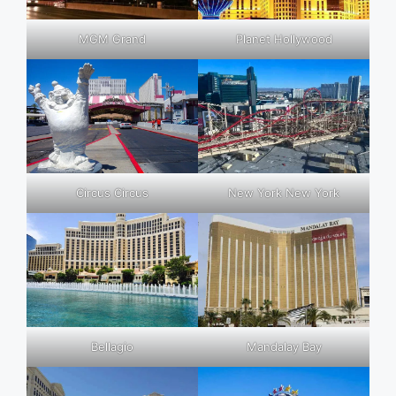
MGM Grand
Planet Hollywood
Circus Circus
New York New York
Bellagio
Mandalay Bay