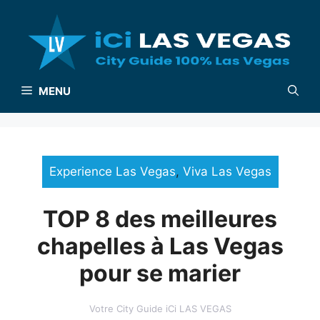
Aller
au
contenu
MENU
Experience Las Vegas
,
Viva Las Vegas
TOP 8 des meilleures
chapelles à Las Vegas
pour se marier
Votre City Guide iCi LAS VEGAS