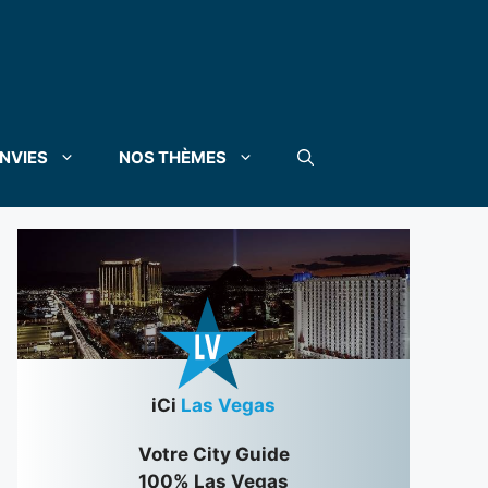
NVIES
NOS THÈMES
iCi
Las Vegas
Votre City Guide
100% Las Vegas