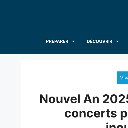
Aller
au
contenu
PRÉPARER
DÉCOUVRIR
Viv
Nouvel An 2025
concerts p
ino