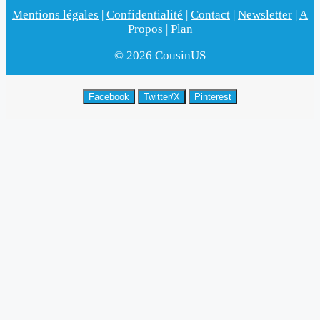
Mentions légales
|
Confidentialité
|
Contact
|
Newsletter
|
A
Propos
|
Plan
© 2026 CousinUS
Facebook
Twitter/X
Pinterest